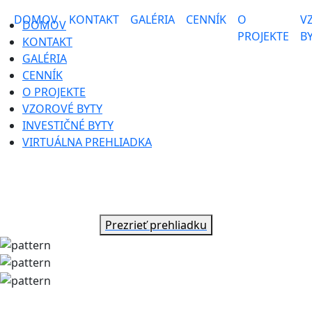
DOMOV
KONTAKT
GALÉRIA
CENNÍK
O
V
DOMOV
PROJEKTE
B
KONTAKT
GALÉRIA
CENNÍK
O PROJEKTE
VZOROVÉ BYTY
INVESTIČNÉ BYTY
VIRTUÁLNA PREHLIADKA
Prezrite si našu novú virtuálnu
prehliadku
Prezrieť prehliadku