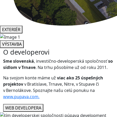
EXTERIÉR
VÝSTAVBA
O developerovi
Sme slovenská
, investično-developerská spoločnosť
so
sídlom v Trnave
. Na trhu pôsobíme už od roku 2011.
Na svojom konte máme už
viac ako 25 úspešných
projektov
v Bratislave, Trnave, Nitre, v Stupave či
v Bernolákove. Spoznajte našu celú ponuku na
www.pupava.com.
WEB DEVELOPERA